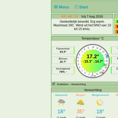
Menu
Start
08:40:35
Vrij 7 Aug 2026
Gedeeltelijk bewolkt. Erg warm.
1
Maximaal 28C. Wind uit het NNO van 10
3
tot 15 km/u.
3
Temperatuur °C
10
9
11
Fahrenheit
8
12
63.0°
7
13
6
17.2°
14
5
15
Binnen
↑
19.3°
↓
14.7°
4
16
20.7°
3
17
2
18
Vochtigheid
D
1
19
78% ↑
0
20
|
-1
21
-2
22
Grafieken
- Verwachting
Verwachting
Vanavond
Morgen
Morgenavond
W
18°
35°
18°
11 km/h
11 km/h
13 km/h