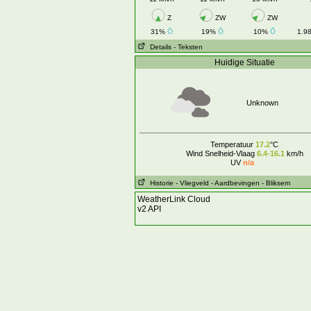
Z
ZW
ZW
31%
19%
10%
1.9
Details
- Teksten
Huidige Situatie
Unknown
Temperatuur
17.2
°C
Wind Snelheid-Vlaag
6.4-16.1
km/h
UV
n/a
Historie
- Vliegveld
- Aardbevingen
- Bliksem
WeatherLink Cloud
v2 API