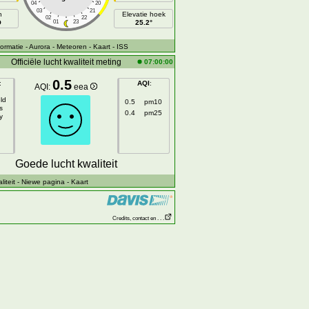
04
20
03
21
h
Elevatie hoek
02
22
O
01
23
25.2°
ormatie
- Aurora
- Meteoren
- Kaart
- ISS
Officiële lucht kwaliteit meting
07:00:00
0.5
:
AQI
:
AQI:
eea
ld
0.5
pm10
s
0.4
pm25
y
Goede lucht kwaliteit
iteit
- Niewe pagina
- Kaart
Credits, contact en . . .