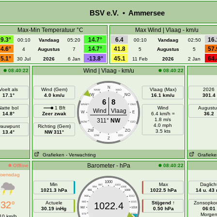
BSV e.V. • Ammersee
Max-Min Temperatuur °C
Max Wind | Vlaag - km/u
9.3°
14.7°
6.4
16.
00:10
Vandaag
05:20
00:10
Vandaag
02:50
4.6°
14.7°
41.8
57.
4
Augustus
7
5
Augustus
5
5.1°
-13.8°
45.1
64.
30 Jul
2026
6 Jan
11 Feb
2026
2 Jan
Wind | Vlaag - km/u
08:40:22
08:40:22
N
Voelt als
Wind (Gem)
Vlaag (Max)
2026
NNW
NNO
17.1°
4.0 km/u
NW
NO
16.1 km/u
301.4
6
8
WNW
ONO
Natte bol
1 Bft
Wind
Augustu
Wind
Vlaag
W
E
14.8°
Zeer zwak
6.4 km/h =
36.2
1.8 m/s
311°
NW
WZW
OZO
4.0 mph
auwpunt
Richting (Gem)
ZW
ZO
3.5 kts
13.4°
NW 311°
ZZW
ZZO
Z
Grafieken
- Verwachting
Grafieke
Barometer - hPa
Offline
08:40:22
oensdag
1000
Min
Max
Daglich
997
1003
994
1006
1021.3 hPa
1022.5 hPa
14 u. 43
991
1009
988
1012
32°
Actuele
985
1015
Stijgend ↑
Zonsopko
1022.4
30.19 inHg
982
1018
0.50 hPa
06:01
Morge
979
1021
10 km/h