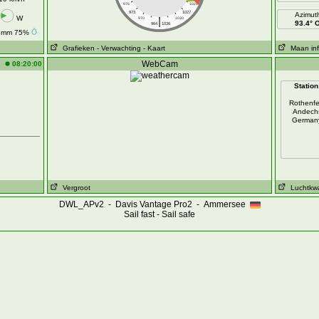
976
1024
973
1027
Azimut
W
|
970
1030
93.4° 
964
1036
8mm 75%
Grafieken
- Verwachting
- Kaart
Maan inf
WebCam
08:20:00
Station
Rothenfe
Andech
German
Vergroot
Luchtkwal
DWL_APv2 - Davis Vantage Pro2 - Ammersee
Sail fast - Sail safe