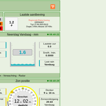
°F
Laatste aardbeving
1
Regionale Kleine beving
1.2
GERMANY
9
Tijd: 27-06-2023 09:10
Diepte: 3 KMs Afstand: 167 KMs
4
Neerslag Vandaag - mm
08:40:22
Laatste uur
0.0
1.6
s
Snelh. /min.
0.0000
Last rain
Vandaag
n
- Verwachting
- Radar
Zon positie
08:40:29
11
13
t
Donker
10
14
 m.
09
15
9 u. 16 m.
08
16
Geschat:
07
17
mst
Zonsondergang
12
02
06
18
u.
m.
20:43
05
19
n
Vandaag
daglicht