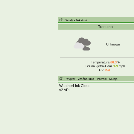
Detalji
- Tekstovi
Trenutno
Unknown
Temperatura
66.3
°F
Brzina vjetra-Udar
3-9
mph
UVI
n/a
Povijest
- Zračna luka
- Potresi
- Munja
WeatherLink Cloud
v2 API