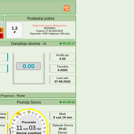
°C
Posljednji potres
9
Regionalni potres Manji potres
1.2
GERMANY
6
Vrijeme: 27-06-2023 09:10
Hipocentar: 3 KM Udaljenost: 104 milja
0
Današnje oborine - in
09:35:17
Prošli sat
0.00
0.00
z
Trend/m
0.0000
Last rain
07-08-2026
- Prognoza
- Radar
Pozicija Sunca
09:38:03
11
13
tlost
Mrak
10
14
 min
09
15
9 sati 19 min
08
16
Preostalo
07
17
unca
Zalazak Sunca
11
03
06
18
sati
min
20:41
05
19
Danas
dnevne svjetlosti