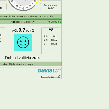
04
20
03
21
Kut elevacije
02
22
JI
01
23
34.5°
jesecu
- Polarna svjetlost
- Meteori
- mapa
- ISS
Službeni AQ senzor
08:00:00
0.7
:
AQI
:
AQI:
eea
ld
0.1
o3
s
0.6
pm10
y
0.7
pm25
Dobra kvaliteta zraka
 zraka
- Cijela stranica
- mapa
Zasluge, kontakt i . . .