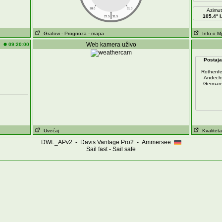
28.0
31.0
Azimut
|
105.4° I
27.5
31.5
Grafovi
- Prognoza
- mapa
Info o M
Web kamera uživo
09:20:00
Postaja
Rothenfe
Andech
German
Uvećaj
Kvaliteta
DWL_APv2 - Davis Vantage Pro2 - Ammersee
Sail fast - Sail safe