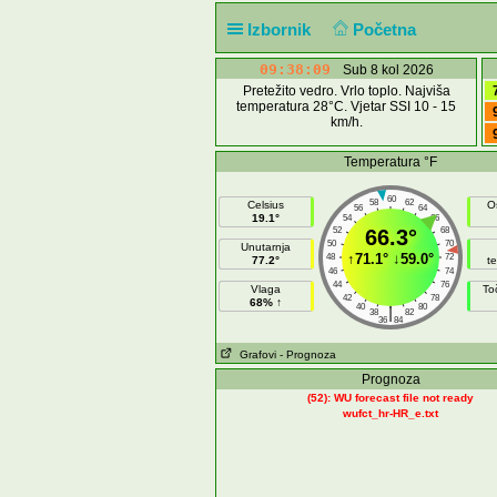
Izbornik
Početna
09:38:09
Sub 8 kol 2026
Pretežito vedro. Vrlo toplo. Najviša
temperatura 28°C. Vjetar SSI 10 - 15
km/h.
Temperatura °F
60
58
62
Celsius
O
56
64
19.1°
54
66
52
66.3°
68
50
70
Unutarnja
↑
71.1°
↓
59.0°
48
72
77.2°
t
46
74
44
76
Vlaga
To
42
78
68% ↑
40
80
|
38
82
36
84
Grafovi
- Prognoza
Prognoza
(52): WU forecast file not ready
wufct_hr-HR_e.txt