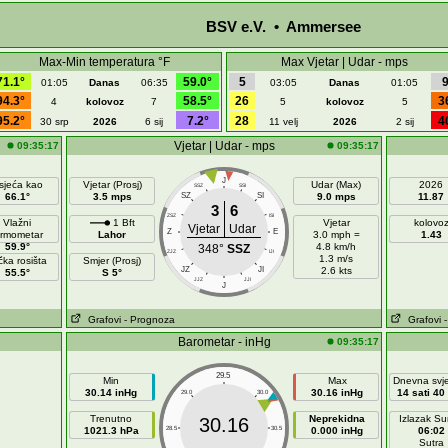
BSV e.V. • Ammersee
Max-Min temperatura °F
Max Vjetar | Udar - mps
71.1°
59.0°
5
01:05
Danas
06:35
03:05
Danas
01:05
94.3°
58.5°
26
3
4
kolovoz
7
5
kolovoz
5
95.2°
7.2°
28
4
30 srp
2026
6 sij
11 velj
2026
2 sij
Vjetar | Udar - mps
09:35:17
09:35:17
J
sjeća kao
Vjetar (Prosj)
Udar (Max)
2026
SSZ
SSI
66.1°
3.5 mps
SZ
SI
9.0 mps
11.87
3
6
ZSZ
ISI
Vlažni
1 Bft
Vjetar
kolovo
Vjetar
Udar
Z
E
ermometar
Lahor
3.0 mph =
1.43
59.9°
4.8 km/h
348°
SSZ
ZJZ
IJI
1.3 m/s
čka rosišta
Smjer (Prosj)
JZ
JI
2.6 kts
55.5°
S 5°
JJZ
JJI
J
Grafovi
- Prognoza
Grafovi
Barometar - inHg
09:35:17
29.5
Min
Max
Dnevna svje
30.14 inHg
30.16 inHg
14 sati 40
29.0
30.0
Trenutno
Neprekidna
Izlazak S
30.16
1021.3 hPa
28.5
30.5
0.000 inHg
06:02
Sutra