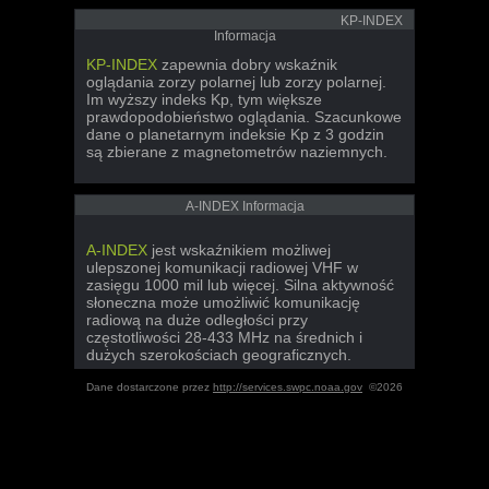
KP-INDEX
Informacja
KP-INDEX
zapewnia dobry wskaźnik
oglądania zorzy polarnej lub zorzy polarnej.
Im wyższy indeks Kp, tym większe
prawdopodobieństwo oglądania. Szacunkowe
dane o planetarnym indeksie Kp z 3 godzin
są zbierane z magnetometrów naziemnych.
A-INDEX Informacja
A-INDEX
jest wskaźnikiem możliwej
ulepszonej komunikacji radiowej VHF w
zasięgu 1000 mil lub więcej. Silna aktywność
słoneczna może umożliwić komunikację
radiową na duże odległości przy
częstotliwości 28-433 MHz na średnich i
dużych szerokościach geograficznych.
Dane dostarczone przez
http://services.swpc.noaa.gov
©2026